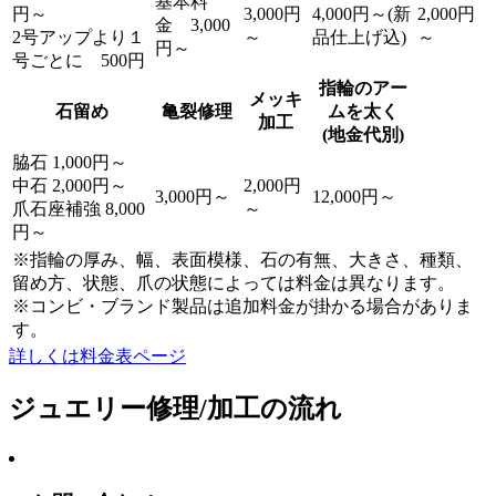
基本料
円～
3,000円
4,000円～(新
2,000円
金 3,000
2号アップより１
～
品仕上げ込)
～
円～
号ごとに 500円
指輪のアー
メッキ
石留め
亀裂修理
ムを太く
加工
(地金代別)
脇石 1,000円～
中石 2,000円～
2,000円
3,000円～
12,000円～
爪石座補強 8,000
～
円～
※指輪の厚み、幅、表面模様、石の有無、大きさ、種類、
留め方、状態、爪の状態によっては料金は異なります。
※コンビ・ブランド製品は追加料金が掛かる場合がありま
す。
詳しくは料金表ページ
ジュエリー修理/加工の流れ