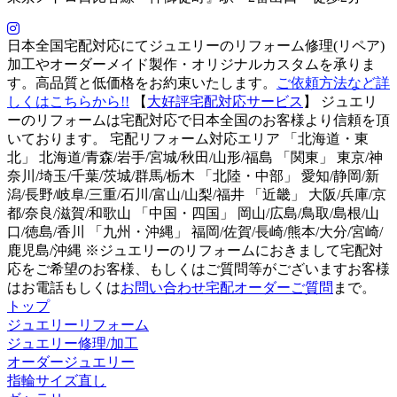
日本全国宅配対応にてジュエリーのリフォーム修理(リペア)
加工やオーダーメイド製作・オリジナルカスタムを承りま
す。高品質と低価格をお約束いたします。
ご依頼方法など詳
しくはこちらから!!
【
大好評宅配対応サービス
】 ジュエリ
ーのリフォームは宅配対応で日本全国のお客様より信頼を頂
いております。 宅配リフォーム対応エリア 「北海道・東
北」 北海道/青森/岩手/宮城/秋田/山形/福島 「関東」 東京/神
奈川/埼玉/千葉/茨城/群馬/栃木 「北陸・中部」 愛知/静岡/新
潟/長野/岐阜/三重/石川/富山/山梨/福井 「近畿」 大阪/兵庫/京
都/奈良/滋賀/和歌山 「中国・四国」 岡山/広島/鳥取/島根/山
口/徳島/香川 「九州・沖縄」 福岡/佐賀/長崎/熊本/大分/宮崎/
鹿児島/沖縄 ※ジュエリーのリフォームにおきまして宅配対
応をご希望のお客様、もしくはご質問等がございますお客様
はお電話もしくは
お問い合わせ宅配オーダーご質問
まで。
トップ
ジュエリーリフォーム
ジュエリー修理/加工
オーダージュエリー
指輪サイズ直し