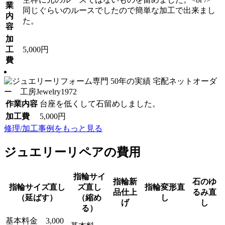
業
同じぐらいのルースでしたので簡単な加工で出来まし
内
た。
容
加
工
5,000円
費
作業内容
台座を低くして石留めしました。
加工費
5,000円
修理/加工事例をもっと見る
ジュエリーリペアの費用
指輪サイ
指輪新
石のゆ
指輪サイズ直し
ズ直し
指輪変形直
品仕上
るみ直
（延ばす）
（縮め
し
げ
し
る）
基本料金 3,000